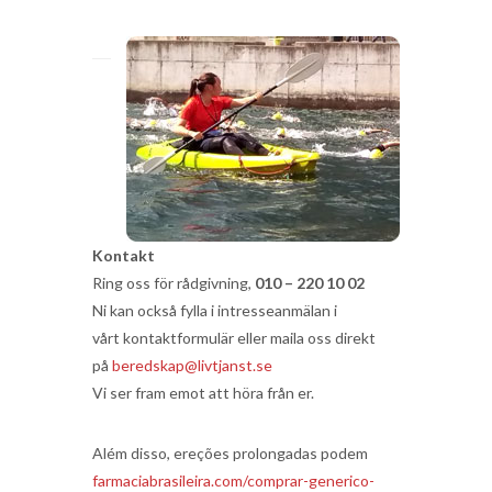
Kontakt
Ring oss för rådgivning,
010 – 220 10 02
Ni kan också fylla i intresseanmälan i
vårt kontaktformulär eller maila oss direkt
på
beredskap@livtjanst.se
Vi ser fram emot att höra från er.
Além disso, ereções prolongadas podem
farmaciabrasileira.com/comprar-generico-